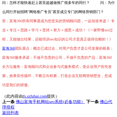
问：怎样才能快速赶上甚至超越做推广很多年的同行？ 问：为什
么同行开始招聘“网络推广专员”甚至成立专门的网络营销部门？
答：富海360所有同事愿成为您坚实的营销顾问团，一起创造奇迹！ 专
业＋专注＋思路＋学习＋坚持＋努力＋感恩＝成功！《一家即懂seo过
程，又能做出结果，还能培训seo知识的公司才是真正值得信赖的！》
富海360
团队观点：概念已成过去，对用户负责才是公司发展的根基；
富海360服务承诺：不做不负责的公司，不做不负责的产品；富海360
全方位服务：富海顾问式和企业参与式服务模式，使企业用户良性发
展，效果良性循环，不断正向积累，打造企业互联网营销壁垒，您成
功是我们的骄傲。
（此内容由
fs.szfuhai.com
提供）
上一条
佛山富海手机网站seo系统(必备功能）
下一条
佛山代
理授权
返回列表