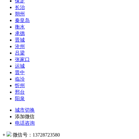
保定
长治
朔州
秦皇岛
衡水
承德
晋城
沧州
吕梁
张家口
运城
晋中
临汾
忻州
邢台
阳泉
城市切换
添加微信
电话咨询
+
微信号：
13728723580