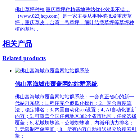
佛山草坪种植|重庆草坪种植基地整站优化效果不错，
（www.023jhcp.com）是一家主要从事种植批发重庆草
坪，重庆草皮，台湾二号草坪，细叶结缕草坪等草坪种
植的基地，
相关产品
Related products
佛山富海城市覆盖网站站群系统
佛山富海城市覆盖网站站群系统：一套真正省心的新一
代站群系统：1､程序完全傻瓜化操作；2、迎合百度算
法，稳定排名；3､内置自动化seo设置；4､AI自动化更新
内容；5､可覆盖全国任何地区382个省市地区，任您选择
覆盖；6､私域蜘蛛池＋公域蜘蛛池，内循环助力排名；
7､无限制存储空间；8、所有内容自动推送提交给搜索引
擎；